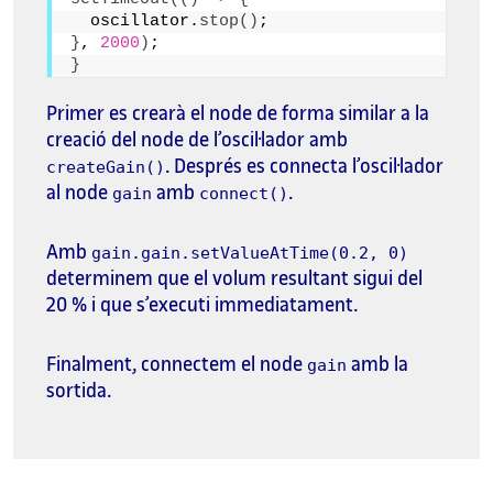
  oscillator.
stop
()
;
}
, 
2000
)
;
}
Primer es crearà el node de forma similar a la
creació del node de l’oscil·lador amb
. Després es connecta l’oscil·lador
createGain()
al node
amb
.
gain
connect()
Amb
gain.gain.setValueAtTime(0.2, 0)
determinem que el volum resultant sigui del
20 % i que s’executi immediatament.
Finalment, connectem el node
amb la
gain
sortida.