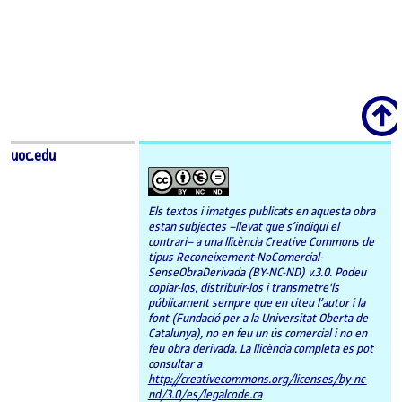
Scroll
uoc.edu
Els textos i imatges publicats en aquesta obra
estan subjectes –llevat que s’indiqui el
contrari– a una llicència Creative Commons de
tipus Reconeixement-NoComercial-
SenseObraDerivada (BY-NC-ND) v.3.0. Podeu
copiar-los, distribuir-los i transmetre'ls
públicament sempre que en citeu l’autor i la
font (Fundació per a la Universitat Oberta de
Catalunya), no en feu un ús comercial i no en
feu obra derivada. La llicència completa es pot
consultar a
http://creativecommons.org/licenses/by-nc-
nd/3.0/es/legalcode.ca