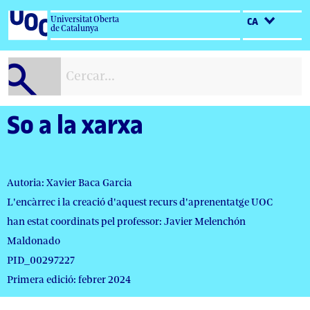
Salta
Universitat Oberta
CA
al
de Catalunya
contingut
So a la xarxa
Autoria: Xavier Baca Garcia
L'encàrrec i la creació d'aquest recurs d'aprenentatge UOC
han estat coordinats pel professor: Javier Melenchón
Maldonado
PID_00297227
Primera edició: febrer 2024