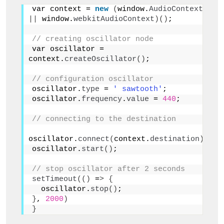
var context = 
new
(
window.
AudioContext
||
 window.
webkitAudioContext
)()
;
// creating oscillator node  
var oscillator = 
context.
createOscillator
()
;
// configuration oscillator
oscillator.
type
 = 
' sawtooth'
;
oscillator.
frequency
.
value
 = 
440
;
// connecting to the destination
oscillator.
connect
(
context.
destination
)
;
oscillator.
start
()
;
// stop oscillator after 2 seconds  
setTimeout
(()
 =
>
{
  oscillator.
stop
()
;
}
, 
2000
)
}