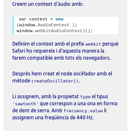
Creem un context d’àudio amb:
var context = 
new
(
window.
AudioContext
||
window.
webkitAudioContext
)()
;
Definim el context amb el prefix
perquè
webkit
Safari ho requereix i d’aquesta manera la
farem compatible amb tots els navegadors.
Després hem creat el node oscil·lador amb el
mètode
.
createOscillator()
Li assignem, amb la propietat
el tipus
type
que correspon a una ona en forma
'sawtooth'
de dent de serra. Amb
li
frecuency.value
assignem una freqüència de 440 Hz.