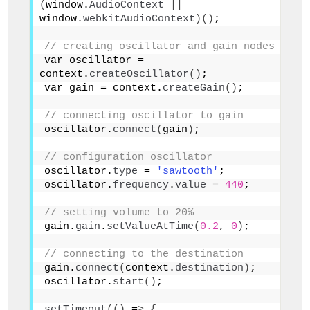
(
window.
AudioContext
||
window.
webkitAudioContext
)()
;
// creating oscillator and gain nodes
var oscillator = 
context.
createOscillator
()
;
var gain = context.
createGain
()
;
// connecting oscillator to gain
oscillator.
connect
(
gain
)
;
// configuration oscillator  
oscillator.
type
 = 
'sawtooth'
;
oscillator.
frequency
.
value
 = 
440
;
// setting volume to 20%
gain.
gain
.
setValueAtTime
(
0.2
, 
0
)
;  
// connecting to the destination
gain.
connect
(
context.
destination
)
;
oscillator.
start
()
;  
setTimeout
(()
 =
>
{