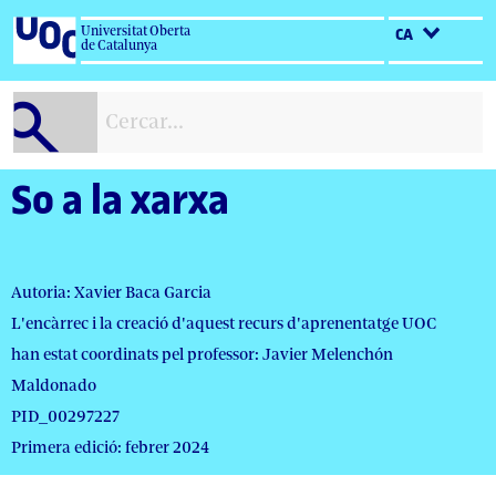
Salta
Universitat Oberta
CA
al
de Catalunya
contingut
So a la xarxa
Autoria: Xavier Baca Garcia
L'encàrrec i la creació d'aquest recurs d'aprenentatge UOC
han estat coordinats pel professor: Javier Melenchón
Maldonado
PID_00297227
Primera edició: febrer 2024