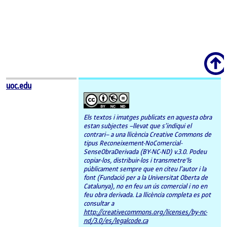
Scroll
uoc.edu
Els textos i imatges publicats en aquesta obra
estan subjectes –llevat que s’indiqui el
contrari– a una llicència Creative Commons de
tipus Reconeixement-NoComercial-
SenseObraDerivada (BY-NC-ND) v.3.0. Podeu
copiar-los, distribuir-los i transmetre'ls
públicament sempre que en citeu l’autor i la
font (Fundació per a la Universitat Oberta de
Catalunya), no en feu un ús comercial i no en
feu obra derivada. La llicència completa es pot
consultar a
http://creativecommons.org/licenses/by-nc-
nd/3.0/es/legalcode.ca