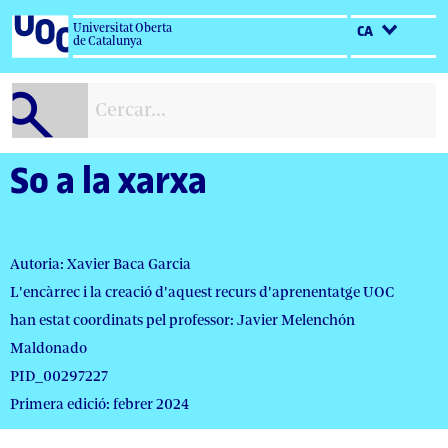
Salta
Universitat Oberta
CA
al
de Catalunya
contingut
So a la xarxa
Autoria: Xavier Baca Garcia
L'encàrrec i la creació d'aquest recurs d'aprenentatge UOC
han estat coordinats pel professor: Javier Melenchón
Maldonado
PID_00297227
Primera edició: febrer 2024