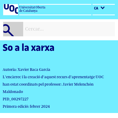
Salta
Universitat Oberta
CA
al
de Catalunya
contingut
So a la xarxa
Autoria: Xavier Baca Garcia
L'encàrrec i la creació d'aquest recurs d'aprenentatge UOC
han estat coordinats pel professor: Javier Melenchón
Maldonado
PID_00297227
Primera edició: febrer 2024