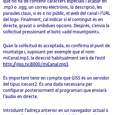
que no ha de contenir caràcters especials i acabar en
.mp3 o .ogg, un correu electrònic, la descripció, les
paraules claus, si és o no públic, el web del canal i l’URL
del logo. Finalment, cal indicar si el contingut és en
directe, gravat o ambdues opcions. Després, s’envia la
sol·licitud pressionant el botó «add mountpoint».
Quan la sol·licitud és acceptada, es confirma el punt de
muntatge i, suposant per exemple que el nom
miCanal.mp3, la direcció habitualment serà de l’estil
http://giss.tv:8000/miCanal.mp3
.
És important tenir en compte que GISS és un servidor
del tipus icecast2. És una dada necessària per
configurar posteriorment el programari que enviarà
l’àudio en directe.
Introduint l’adreça anterior en un navegador actual o