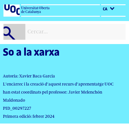
Salta
Universitat Oberta
CA
al
de Catalunya
contingut
So a la xarxa
Autoria: Xavier Baca Garcia
L'encàrrec i la creació d'aquest recurs d'aprenentatge UOC
han estat coordinats pel professor: Javier Melenchón
Maldonado
PID_00297227
Primera edició: febrer 2024