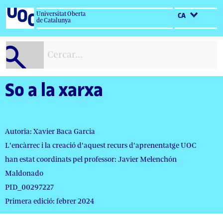
Salta
Universitat Oberta
CA
al
de Catalunya
contingut
So a la xarxa
Autoria: Xavier Baca Garcia
L'encàrrec i la creació d'aquest recurs d'aprenentatge UOC
han estat coordinats pel professor: Javier Melenchón
Maldonado
PID_00297227
Primera edició: febrer 2024