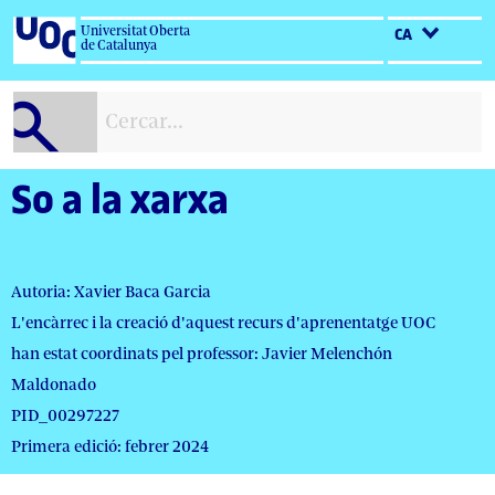
Salta
Universitat Oberta
CA
al
de Catalunya
contingut
So a la xarxa
Autoria: Xavier Baca Garcia
L'encàrrec i la creació d'aquest recurs d'aprenentatge UOC
han estat coordinats pel professor: Javier Melenchón
Maldonado
PID_00297227
Primera edició: febrer 2024