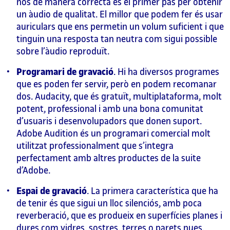
nos de manera correcta és el primer pas per obtenir
un àudio de qualitat. El millor que podem fer és usar
auriculars que ens permetin un volum suficient i que
tinguin una resposta tan neutra com sigui possible
sobre l’àudio reproduït.
Programari de gravació
. Hi ha diversos programes
que es poden fer servir, però en podem recomanar
dos. Audacity, que és gratuït, multiplataforma, molt
potent, professional i amb una bona comunitat
d’usuaris i desenvolupadors que donen suport.
Adobe Audition és un programari comercial molt
utilitzat professionalment que s’integra
perfectament amb altres productes de la suite
d’Adobe.
Espai de gravació
. La primera característica que ha
de tenir és que sigui un lloc silenciós, amb poca
reverberació, que es produeix en superfícies planes i
dures com vidres, sostres, terres o parets nues.