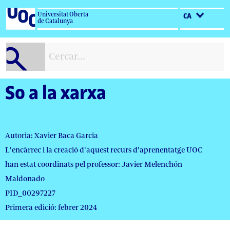
Salta
Universitat Oberta
CA
al
de Catalunya
contingut
So a la xarxa
Autoria: Xavier Baca Garcia
L'encàrrec i la creació d'aquest recurs d'aprenentatge UOC
han estat coordinats pel professor: Javier Melenchón
Maldonado
PID_00297227
Primera edició: febrer 2024