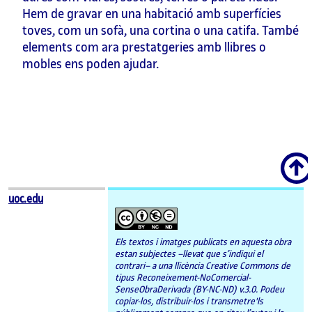
Hem de gravar en una habitació amb superfícies
toves, com un sofà, una cortina o una catifa. També
elements com ara prestatgeries amb llibres o
mobles ens poden ajudar.
Scroll
uoc.edu
Els textos i imatges publicats en aquesta obra
estan subjectes –llevat que s’indiqui el
contrari– a una llicència Creative Commons de
tipus Reconeixement-NoComercial-
SenseObraDerivada (BY-NC-ND) v.3.0. Podeu
copiar-los, distribuir-los i transmetre'ls