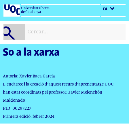
Salta
Universitat Oberta
CA
al
de Catalunya
contingut
So a la xarxa
Autoria: Xavier Baca Garcia
L'encàrrec i la creació d'aquest recurs d'aprenentatge UOC
han estat coordinats pel professor: Javier Melenchón
Maldonado
PID_00297227
Primera edició: febrer 2024